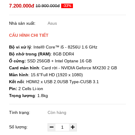
7.200.000đ
10.900.000đ
-33%
Nhà sản xuất:
Asus
CẤU HÌNH CHI TIẾT
Bộ vi xử lý
: Intel® Core™ i5 - 8256U 1.6 GHz
Bộ nhớ trong (RAM)
: 8GB DDR4
Ổ cứng:
SSD 256GB + Intel Optane 16 GB
Card màn hình
: Card rời - NVIDIA Geforce MX230 2 GB
Màn hình
: 15.6"Full HD (1920 x 1080)
Kết nối
: HDMI2 x USB 2.0USB Type-CUSB 3.1
Pin:
2 Cells Li-ion
Trọng lượng
: 1.8kg
Tình trạng:
Còn hàng
Số lượng: