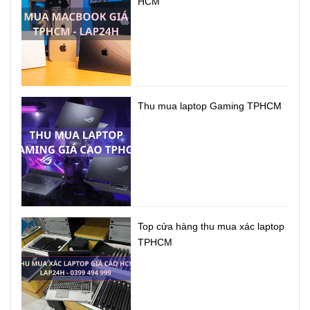
(tùy chọn phiên bản) cho khả năng làm việc và giải trí đa
HCM
nhiệm mạnh mẽ nhất hiện nay trên dòng laptop mỏng nhẹ.
Tăng cường hiệu suất với ăng ten Wi-Fi 802.11ac hai băng
tần, bạn sẽ được trải nghiệm trực tuyến siêu nhanh không
giật lag với tốc độ băng thông lên đến 867Mbps.
Thu mua laptop Gaming TPHCM
Top cửa hàng thu mua xác laptop
TPHCM
Âm thanh sống động
Là sự kết hợp hoàn hảo giữa phần mềm, phần cứng và
khả năng tinh chỉnh âm thanh từ các chuyên gia được mã
hóa chính xác nhằm đem đến cho bạn trải nghiệm âm