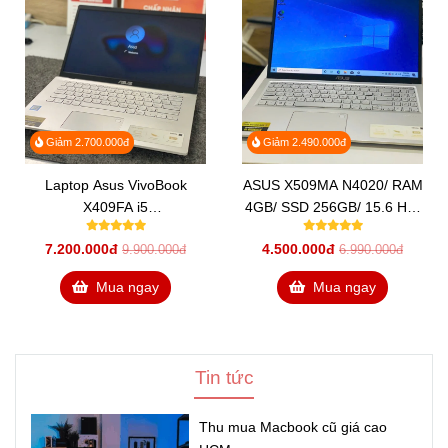
lượng dữ liệu cực lớn với tốc độ truy xuất dữ liệu chớp
nhoáng. Bạn sẽ thoải mái lưu trữ các file dữ liệu lớn như
hình ảnh, phim ảnh hoặc những ca khúc yêu thích trên ổ
cứng HDD truyền thống; tải ứng dụng và giải quyết công
việc siêu nhanh với ổ lưu trữ SSD hoặc Intel Optane.
Giảm 2.700.000đ
Giảm 2.490.000đ
Laptop Asus VivoBook
ASUS X509MA N4020/ RAM
X409FA i5
4GB/ SSD 256GB/ 15.6 HD/
8265U/8GB/256GB/Win10
WIN10/ MÀU BẠC
7.200.000đ
4.500.000đ
9.900.000đ
6.990.000đ
(EK138T)
Mua ngay
Mua ngay
Hiệu năng xử lý mạnh mẽ
Tin tức
ASUS 15 X509FJ sở hữu sức mạnh tối ưu đến từ vi xử lý
Intel Core mới nhất với card đồ họa chuyên dụng NVIDIA
Thu mua Macbook cũ giá cao