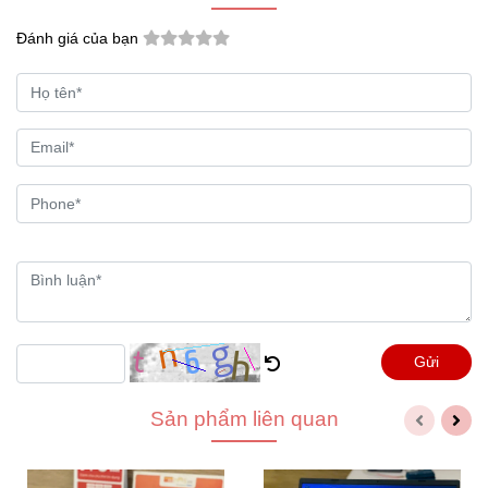
động của bạn. Đồng thời những đường nét sắc sảo, thiết
Đánh giá của bạn
kế vuông vắn tạo nên vẻ đẹp hết sức tinh tế cho Asus
X509FJ.
Gửi
Khả năng lưu trữ tối ưu
Sản phẩm liên quan
Kết hợp tính năng giữa hai công nghệ hiện đại, ổ lưu trữ
kép trên ASUS 15 X509FJ cho khả năng lưu trữ dung