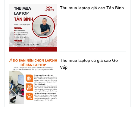
Thu mua laptop giá cao Tân Bình
ASUS 15 X509FJ giúp bạn làm việc và giải trí lâu hơn nhờ
pin lithium-polymer chất lượng cao cho cả ngày sử dụng.
Bên cạnh đó, công nghệ ASUS Battery Health Charging
tích hợp độc quyền của ASUS giúp bảo vệ pin không bị sạc
quá tải, nhờ đó kéo dài tuổi thọ pin và giảm khả năng hư
hại do phồng pin, đảm bảo pin luôn ở tình trạng tốt nhất.
Thu mua laptop cũ giá cao Gò
Vấp