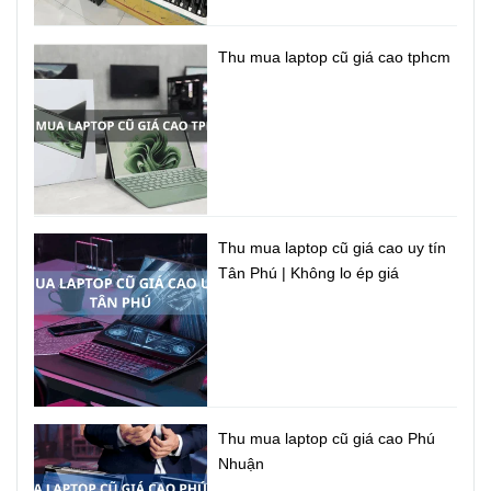
thanh tốt nhất. Kết hợp với đó, bộ khuếch đại và các loa
cộng hưởng công suất lớn phù hợp hoàn hảo với ASUS 15
Thu mua laptop cũ giá cao tphcm
X509FJ đảm bảo mang đến âm thanh mạnh mẽ và sâu
hơn. Quá trình xử lý tín hiệu giúp điều chỉnh từng chi tiết
tinh tế nhất, lọc bỏ tiếng ồn và nâng cao độ rõ nét của âm
thanh để bạn thực sự đắm chìm.
Thu mua laptop cũ giá cao uy tín
Tân Phú | Không lo ép giá
Thu mua laptop cũ giá cao Phú
Cổng kết nối USB Type-C tiên tiến
Nhuận
ASUS Laptop X509FJ được trang bị cổng USB Type-C™