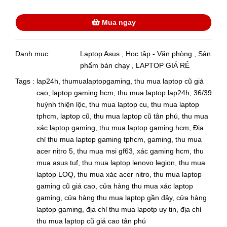
Mua ngay
Danh mục:
Laptop Asus
,
Học tập - Văn phòng
,
Sản
phẩm bán chạy
,
LAPTOP GIÁ RẺ
Tags :
lap24h
,
thumualaptopgaming
,
thu mua laptop cũ giá
cao
,
laptop gaming hcm
,
thu mua laptop lap24h
,
36/39
huỳnh thiện lộc
,
thu mua laptop cu
,
thu mua laptop
tphcm
,
laptop cũ
,
thu mua laptop cũ tân phú
,
thu mua
xác laptop gaming
,
thu mua laptop gaming hcm
,
Địa
chỉ thu mua laptop gaming tphcm
,
gaming
,
thu mua
acer nitro 5
,
thu mua msi gf63
,
xác gaming hcm
,
thu
mua asus tuf
,
thu mua laptop lenovo legion
,
thu mua
laptop LOQ
,
thu mua xác acer nitro
,
thu mua laptop
gaming cũ giá cao
,
cửa hàng thu mua xác laptop
gaming
,
cửa hàng thu mua laptop gần đây
,
cửa hàng
laptop gaming
,
địa chỉ thu mua lapotp uy tin
,
địa chỉ
thu mua laptop cũ giá cao tân phú