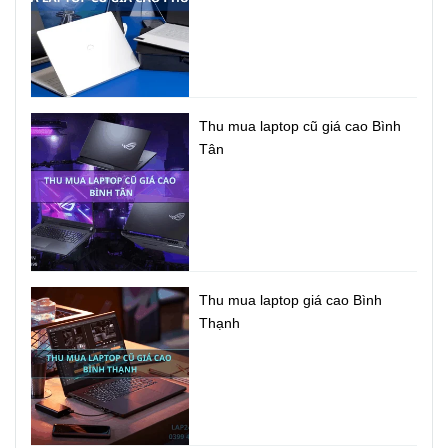
3.1 cho phép kết nối hai chiều, hỗ trợ thiết kế hai mặt khiến
cho việc kết nối các thiết bị trở nên dễ dàng nhất có thể.
USB-C còn đem đến tốc độ truyền dữ liệu nhanh hơn đến
10 lần so với các chuẩn kết nối USB 2.0 trước đây. Ngoài
ra còn có cổng USB 3.1 Thế hệ 1 và USB 2.0, đầu ra HDMI
Thu mua laptop cũ giá cao Bình
và đầu đọc thẻ MicroSD – cho phép bạn kết nối dễ dàng
Tân
với tất cả các thiết bị ngoại vi hiện tại, màn hình và máy
chiếu hết sức nhanh chóng.
Thu mua laptop giá cao Bình
Thạnh
Pin hỗ trợ sạc nhanh