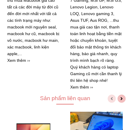
thu mua Macbook giá cao
7 Gaming, MSI GF, MSI GS,
tất cả các đời máy từ đời cũ
Lenovo Legion, Lenovo
đến đời mới nhất với tất cả
LOQ, Lenovo gaming 3,
các tính trạng máy như:
Asus TUF, Aus ROG, ...thu
macbook mới nguyên seal,
mua giá cao tận nơi, thanh
macbook hư cũ, macbook bị
toán linh hoạt bằng tiền mặt
vô nước, macbook hư main,
hoặc chuyển khoản, tuyệt
xác macbook, linh kiện
đối bảo mật thông tin khách
apple,...
hàng, báo giá nhanh, quy
Xem thêm ››
trình mình bạch rõ ràng.
Quý khách hàng có laptop
Gaming cũ mới cần thanh lý
thì liên hệ shop nhé!
Xem thêm ››
Sản phẩm liên quan