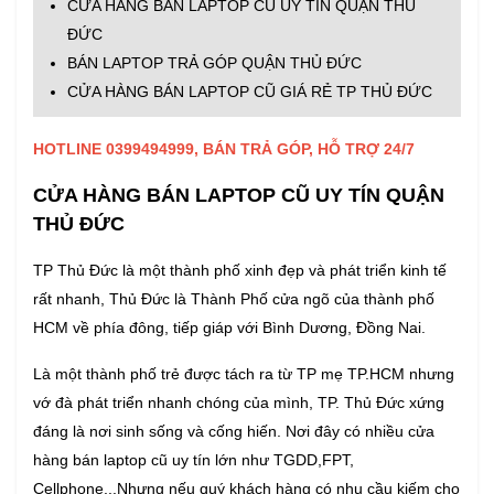
CỬA HÀNG BÁN LAPTOP CŨ UY TÍN QUẬN THỦ
ĐỨC
BÁN LAPTOP TRẢ GÓP QUẬN THỦ ĐỨC
CỬA HÀNG BÁN LAPTOP CŨ GIÁ RẺ TP THỦ ĐỨC
HOTLINE 0399494999, BÁN TRẢ GÓP, HỖ TRỢ 24/7
CỬA HÀNG BÁN LAPTOP CŨ UY TÍN QUẬN
THỦ ĐỨC
TP Thủ Đức là một thành phố xinh đẹp và phát triển kinh tế
rất nhanh, Thủ Đức là Thành Phố cửa ngõ của thành phố
HCM về phía đông, tiếp giáp với Bình Dương, Đồng Nai.
Là một thành phố trẻ được tách ra từ TP mẹ TP.HCM nhưng
vớ đà phát triển nhanh chóng của mình, TP. Thủ Đức xứng
đáng là nơi sinh sống và cống hiến. Nơi đây có nhiều cửa
hàng bán laptop cũ uy tín lớn như TGDD,FPT,
Cellphone...Nhưng nếu quý khách hàng có nhu cầu kiếm cho