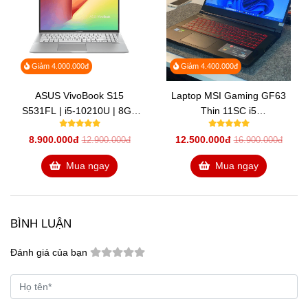
Giảm 4.000.000đ
Giảm 4.400.000đ
ASUS VivoBook S15
Laptop MSI Gaming GF63
S531FL | i5-10210U | 8GB
Thin 11SC i5
DDR4 | 512GB SSD |
11400H/8GB/512GB/4GB
8.900.000đ
12.500.000đ
12.900.000đ
16.900.000đ
GeForce MX250 2GB | 15.6
GTX1650/144Hz/Win11
FHD | Win10
(664VN)
Mua ngay
Mua ngay
BÌNH LUẬN
Đánh giá của bạn