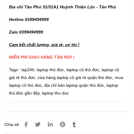
Địa chỉ Tân Phú 31/31A1 Huỳnh Thiện Lộc - Tân Phú
Hotline 0399494999
Zalo 0399494999
Cam kết chất lượng, giá rẻ, uy tín !
MIỄN PHÍ GIAO HÀNG TẬN NƠI !
Tags :
lap24h
,
laptop thủ đức
,
laptop cũ thủ đức
,
laptop cũ
giá rẻ thủ đức
,
cửa hàng laptop cũ giá rẻ quận thủ đức
,
mua
laptop cũ thủ đức
,
địa chỉ bán laptop quận thủ đức
,
laptop
thủ đức gần đây
,
laptop thu duc
Chia sẻ: