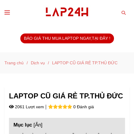
BÁO GIÁ THU MUA LAPTOP NGAY,TẠI ĐÂY !
Trang chủ
/
Dịch vụ
/
LAPTOP CŨ GIÁ RẺ TP.THỦ ĐỨC
LAPTOP CŨ GIÁ RẺ TP.THỦ ĐỨC
2061 Lượt xem
0 Đánh giá
Mục lục
[
Ẩn
]