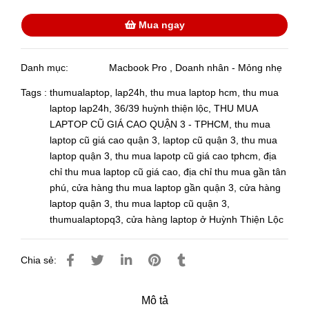
Mua ngay
Danh mục:
Macbook Pro
,
Doanh nhân - Mỏng nhẹ
Tags :
thumualaptop
,
lap24h
,
thu mua laptop hcm
,
thu mua
laptop lap24h
,
36/39 huỳnh thiện lộc
,
THU MUA
LAPTOP CŨ GIÁ CAO QUẬN 3 - TPHCM
,
thu mua
laptop cũ giá cao quận 3
,
laptop cũ quận 3
,
thu mua
laptop quận 3
,
thu mua lapotp cũ giá cao tphcm
,
địa
chỉ thu mua laptop cũ giá cao
,
địa chỉ thu mua gần tân
phú
,
cửa hàng thu mua laptop gần quận 3
,
cửa hàng
laptop quận 3
,
thu mua laptop cũ quận 3
,
thumualaptopq3
,
cửa hàng laptop ở Huỳnh Thiện Lộc
Chia sẻ:
Mô tả