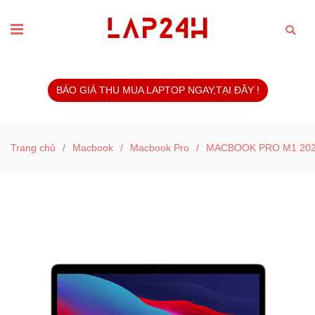
BÁO GIÁ THU MUA LAPTOP NGAY,TẠI ĐÂY !
Trang chủ
/
Macbook
/
Macbook Pro
/
MACBOOK PRO M1 2020