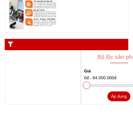
Bộ lộc sản p
Giá
0đ
-
84.000.000đ
Áp dụng